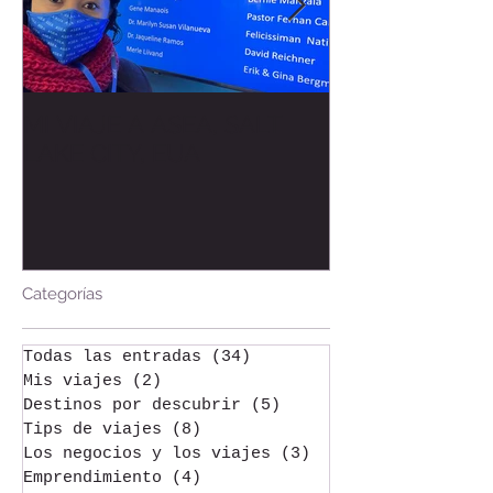
MI VIAJE A ASEA, SALT
Bienvenida al
LAKE CITY, EUA
Welcome to t
Categorías
Todas las entradas
(34)
34 entradas
Mis viajes
(2)
2 entradas
Destinos por descubrir
(5)
5 entradas