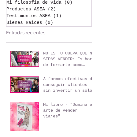
Tips de viajes
(8)
8 entradas
Los negocios y los viajes
(3)
3 entradas
Emprendimiento
(4)
4 entradas
Mi filosofía de vida
(0)
0 entradas
Productos ASEA
(2)
2 entradas
Testimonios ASEA
(1)
1 entrada
Bienes Raices
(0)
0 entradas
Entradas recientes
NO ES TU CULPA QUE NO
SEPAS VENDER: Es hora
de formarte como
agente de viajes
3 formas efectivas de
conseguir clientes
sin invertir un solo
peso
Mi libro - "Domina el
arte de Vender
Viajes"