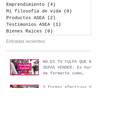
Tips de viajes
(8)
8 entradas
Los negocios y los viajes
(3)
3 entradas
Emprendimiento
(4)
4 entradas
Mi filosofía de vida
(0)
0 entradas
Productos ASEA
(2)
2 entradas
Testimonios ASEA
(1)
1 entrada
Bienes Raices
(0)
0 entradas
Entradas recientes
NO ES TU CULPA QUE NO
SEPAS VENDER: Es hora
de formarte como
agente de viajes
3 formas efectivas de
conseguir clientes
sin invertir un solo
peso
Mi libro - "Domina el
arte de Vender