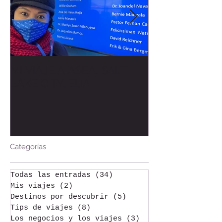
MI VIAJE A ASEA, SALT
Bienvenida al
LAKE CITY, EUA
Welcome to t
Categorías
Todas las entradas
(34)
34 entradas
Mis viajes
(2)
2 entradas
Destinos por descubrir
(5)
5 entradas