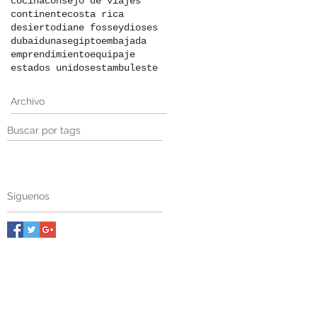
cocina
consejo de viajes
continente
costa rica
desierto
diane fossey
dioses
dubai
dunas
egipto
embajada
emprendimiento
equipaje
estados unidos
estambul
este
Archivo
Buscar por tags
Síguenos