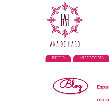
INICIO
MI HISTORIA
Blog
Espe
marav