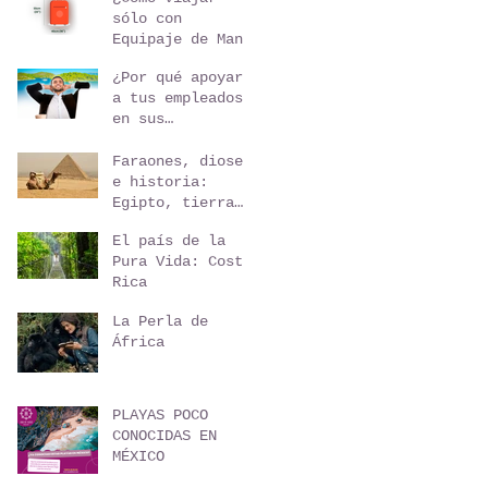
sólo con
Equipaje de Mano
para un viaje de
¿Por qué apoyar
5 días?
a tus empleados
en sus
vacaciones ?
Faraones, dioses
e historia:
Egipto, tierra
de maravillas
El país de la
Pura Vida: Costa
Rica
La Perla de
África
PLAYAS POCO
CONOCIDAS EN
MÉXICO