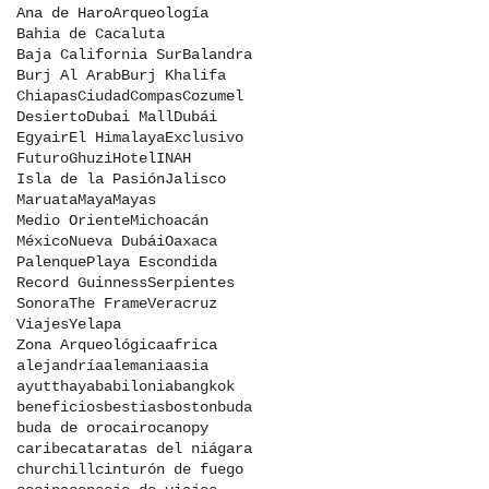
Ana de Haro
Arqueología
Bahia de Cacaluta
Baja California Sur
Balandra
Burj Al Arab
Burj Khalifa
Chiapas
Ciudad
Compas
Cozumel
Desierto
Dubai Mall
Dubái
Egyair
El Himalaya
Exclusivo
Futuro
Ghuzi
Hotel
INAH
Isla de la Pasión
Jalisco
Maruata
Maya
Mayas
Medio Oriente
Michoacán
México
Nueva Dubái
Oaxaca
Palenque
Playa Escondida
Record Guinness
Serpientes
Sonora
The Frame
Veracruz
Viajes
Yelapa
Zona Arqueológica
africa
alejandría
alemania
asia
ayutthaya
babilonia
bangkok
beneficios
bestias
boston
buda
buda de oro
cairo
canopy
caribe
cataratas del niágara
churchill
cinturón de fuego