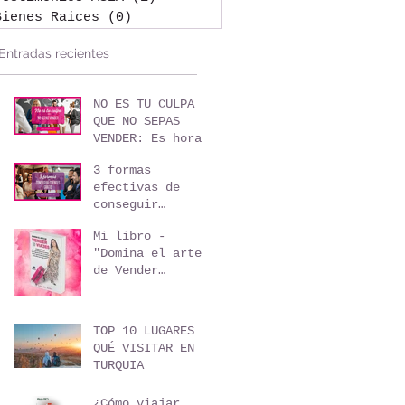
Bienes Raices
(0)
0 entradas
Entradas recientes
NO ES TU CULPA
QUE NO SEPAS
VENDER: Es hora
de formarte como
3 formas
agente de viajes
efectivas de
conseguir
clientes sin
Mi libro -
invertir un solo
"Domina el arte
peso
de Vender
Viajes"
TOP 10 LUGARES
QUÉ VISITAR EN
TURQUIA
¿Cómo viajar