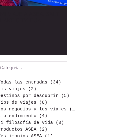
MI VIAJE A ASEA, SALT
Bienvenida al Blog /
LAKE CITY, EUA
Welcome to the Blog
Entradas destacadas
Categorías
Todas las entradas
(34)
34 entradas
Mis viajes
(2)
2 entradas
Destinos por descubrir
(5)
5 entradas
Tips de viajes
(8)
8 entradas
Los negocios y los viajes
(3)
3 entradas
Emprendimiento
(4)
4 entradas
Mi filosofía de vida
(0)
0 entradas
Productos ASEA
(2)
2 entradas
Testimonios ASEA
(1)
1 entrada