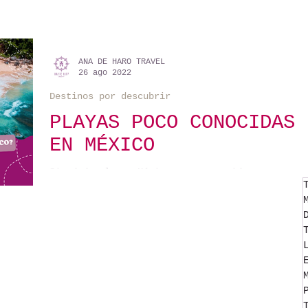
ANA DE HARO TRAVEL
26 ago 2022
Destinos por descubrir
PLAYAS POCO CONOCIDAS
EN MÉXICO
Sin duda alguna México es reconocido por sus
increíbles y majestuosas playas, quien no se a
enamorado de las playas de Cancún, Tulum,...