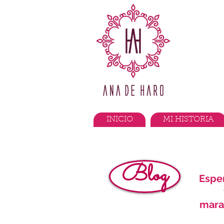
INICIO
MI HISTORIA
Blog
Espe
marav