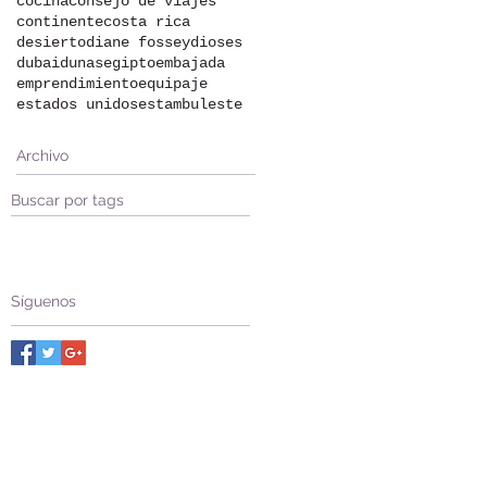
cocina
consejo de viajes
continente
costa rica
desierto
diane fossey
dioses
dubai
dunas
egipto
embajada
emprendimiento
equipaje
estados unidos
estambul
este
Archivo
Buscar por tags
Síguenos