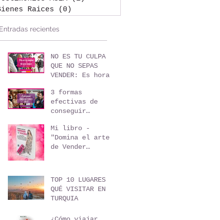
Bienes Raices
(0)
0 entradas
Entradas recientes
NO ES TU CULPA
QUE NO SEPAS
VENDER: Es hora
de formarte como
3 formas
agente de viajes
efectivas de
conseguir
clientes sin
Mi libro -
invertir un solo
"Domina el arte
peso
de Vender
Viajes"
TOP 10 LUGARES
QUÉ VISITAR EN
TURQUIA
¿Cómo viajar