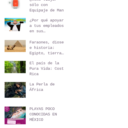
sólo con
Equipaje de Mano
para un viaje de
¿Por qué apoyar
5 días?
a tus empleados
en sus
vacaciones ?
Faraones, dioses
e historia:
Egipto, tierra
de maravillas
El país de la
Pura Vida: Costa
Rica
La Perla de
África
PLAYAS POCO
CONOCIDAS EN
MÉXICO