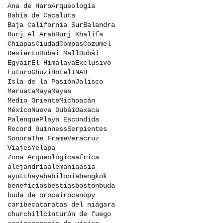
Ana de Haro
Arqueología
Bahia de Cacaluta
Baja California Sur
Balandra
Burj Al Arab
Burj Khalifa
Chiapas
Ciudad
Compas
Cozumel
Desierto
Dubai Mall
Dubái
Egyair
El Himalaya
Exclusivo
Futuro
Ghuzi
Hotel
INAH
Isla de la Pasión
Jalisco
Maruata
Maya
Mayas
Medio Oriente
Michoacán
México
Nueva Dubái
Oaxaca
Palenque
Playa Escondida
Record Guinness
Serpientes
Sonora
The Frame
Veracruz
Viajes
Yelapa
Zona Arqueológica
africa
alejandría
alemania
asia
ayutthaya
babilonia
bangkok
beneficios
bestias
boston
buda
buda de oro
cairo
canopy
caribe
cataratas del niágara
churchill
cinturón de fuego