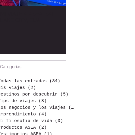
MI VIAJE A ASEA, SALT
Bienvenida al Blog /
LAKE CITY, EUA
Welcome to the Blog
Entradas destacadas
Categorías
Todas las entradas
(34)
34 entradas
Mis viajes
(2)
2 entradas
Destinos por descubrir
(5)
5 entradas
Tips de viajes
(8)
8 entradas
Los negocios y los viajes
(3)
3 entradas
Emprendimiento
(4)
4 entradas
Mi filosofía de vida
(0)
0 entradas
Productos ASEA
(2)
2 entradas
Testimonios ASEA
(1)
1 entrada