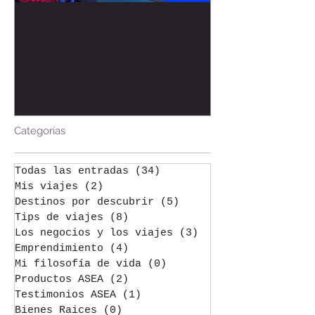
MI VIAJE A ASEA, SALT
Bienvenida al
LAKE CITY, EUA
Welcome to t
Categorías
Todas las entradas
(34)
34 entradas
Mis viajes
(2)
2 entradas
Destinos por descubrir
(5)
5 entradas
Tips de viajes
(8)
8 entradas
Los negocios y los viajes
(3)
3 entradas
Emprendimiento
(4)
4 entradas
Mi filosofía de vida
(0)
0 entradas