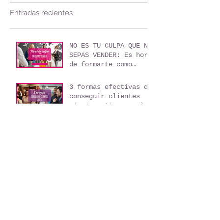
Productos ASEA
(2)
2 entradas
Testimonios ASEA
(1)
1 entrada
Bienes Raices
(0)
0 entradas
Entradas recientes
NO ES TU CULPA QUE NO
SEPAS VENDER: Es hora
de formarte como
agente de viajes
3 formas efectivas de
conseguir clientes
sin invertir un solo
peso
Mi libro - "Domina el
arte de Vender
Viajes"
TOP 10 LUGARES QUÉ