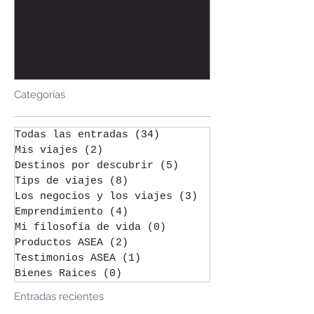
MI VIAJE A ASEA, SALT
Bienvenida al
LAKE CITY, EUA
Welcome to t
Categorías
Todas las entradas
(34)
34 entradas
Mis viajes
(2)
2 entradas
Destinos por descubrir
(5)
5 entradas
Tips de viajes
(8)
8 entradas
Los negocios y los viajes
(3)
3 entradas
Emprendimiento
(4)
4 entradas
Mi filosofía de vida
(0)
0 entradas
Productos ASEA
(2)
2 entradas
Testimonios ASEA
(1)
1 entrada
Bienes Raices
(0)
0 entradas