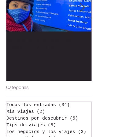
MI VIAJE A ASEA, SALT
Bienvenida al
LAKE CITY, EUA
Welcome to t
Categorías
Todas las entradas
(34)
34 entradas
Mis viajes
(2)
2 entradas
Destinos por descubrir
(5)
5 entradas