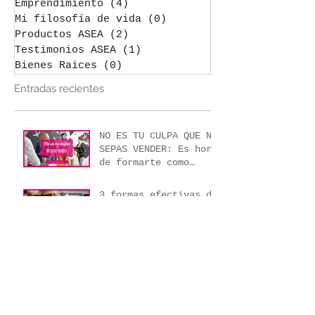
Tips de viajes
(8)
8 entradas
Los negocios y los viajes
(3)
3 entradas
Emprendimiento
(4)
4 entradas
Mi filosofía de vida
(0)
0 entradas
Productos ASEA
(2)
2 entradas
Testimonios ASEA
(1)
1 entrada
Bienes Raices
(0)
0 entradas
Entradas recientes
NO ES TU CULPA QUE NO
SEPAS VENDER: Es hora
de formarte como
agente de viajes
3 formas efectivas de
conseguir clientes
sin invertir un solo
peso
Mi libro - "Domina el
arte de Vender
Viajes"