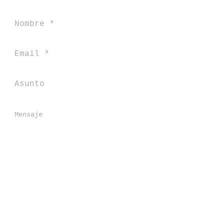
Enviar
Para aquellos que les gustaría tener mas informes
de mis servicios, con gusto me pueden mandar
un mensaje en esta casilla.